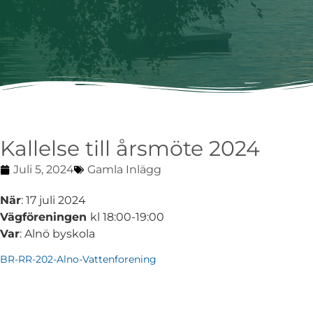
Kallelse till årsmöte 2024
Juli 5, 2024
Gamla Inlägg
När
: 17 juli 2024
Vägföreningen
kl 18:00-19:00
Var
: Alnö byskola
BR-RR-202-Alno-Vattenforening
Ladda ner