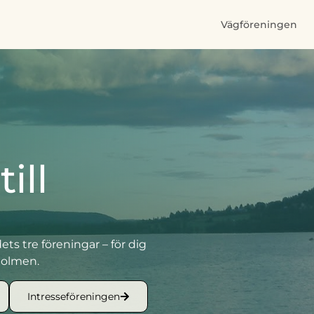
Vägföreningen
ill
ets tre föreningar – för dig
öholmen.
Intresseföreningen