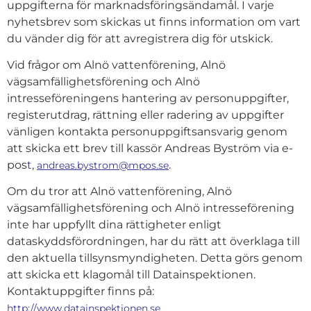
uppgifterna för marknadsföringsändamål. I varje
nyhetsbrev som skickas ut finns information om vart
du vänder dig för att avregistrera dig för utskick.
Vid frågor om Alnö vattenförening, Alnö
vägsamfällighetsförening och Alnö
intresseföreningens hantering av personuppgifter,
registerutdrag, rättning eller radering av uppgifter
vänligen kontakta personuppgiftsansvarig genom
att skicka ett brev till kassör Andreas Byström via e-
pos
t,
.
andreas.bystrom@mpos.se
Om du tror att Alnö vattenförening, Alnö
vägsamfällighetsförening och Alnö intresseförening
inte har uppfyllt dina rättigheter enligt
dataskyddsförordningen, har du rätt att överklaga till
den aktuella tillsynsmyndigheten. Detta görs genom
att skicka ett klagomål till Datainspektionen.
Kontaktuppgifter finns på:
http://www.datainspektionen.se